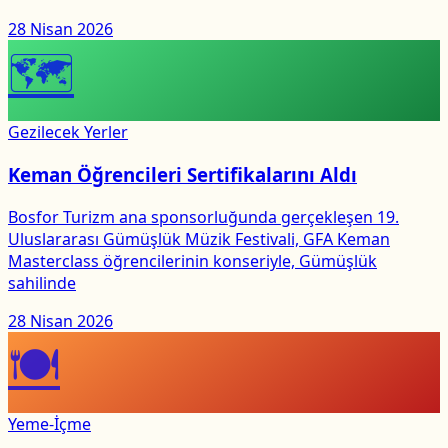
28 Nisan 2026
🗺
Gezilecek Yerler
Keman Öğrencileri Sertifikalarını Aldı
Bosfor Turizm ana sponsorluğunda gerçekleşen 19.
Uluslararası Gümüşlük Müzik Festivali, GFA Keman
Masterclass öğrencilerinin konseriyle, Gümüşlük
sahilinde
28 Nisan 2026
🍽
Yeme-İçme