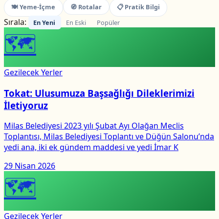
🍽 Yeme-İçme
🧭 Rotalar
📋 Pratik Bilgi
Sırala:
En Yeni
En Eski
Popüler
🗺
Gezilecek Yerler
Tokat: Ulusumuza Başsağlığı Dileklerimizi
İletiyoruz
Milas Belediyesi 2023 yılı Şubat Ayı Olağan Meclis
Toplantısı, Milas Belediyesi Toplantı ve Düğün Salonu’nda
yedi ana, iki ek gündem maddesi ve yedi İmar K
29 Nisan 2026
🗺
Gezilecek Yerler