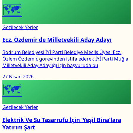
🗺
Gezilecek Yerler
Ecz. Özdemir de Milletvekili Aday Adayı
Bodrum Belediyesi İYİ Parti Belediye Meclis Üyesi Ecz.
Özlem Özdemir, görevinden istifa ederek İYİ Parti Muğla
Milletvekili Aday Adaylığı için başvuruda bu
27 Nisan 2026
🗺
Gezilecek Yerler
Elektrik Ve Su Tasarrufu İçin ‘Yeşil Bina’lara
Yatırım Şart