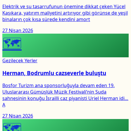
Elektrik ve su tasarrufunun önemine dikkat çeken Yücel
Kaşıkara, yatırım maliyetini artırıyor gibi görünse de yeşil
binaların çok kısa sürede kendini amort
27 Nisan 2026
🗺
Gezilecek Yerler
Herman, Bodrumlu cazseverle buluştu
Bosfor Turizm ana sponsorluğuyla devam eden 19.
Uluslararası Gümüşlük Müzik Festivali’nin Suda
sahnesinin konuğu İsrailli caz piyanisti Uriel Herman idi…
A
27 Nisan 2026
🗺