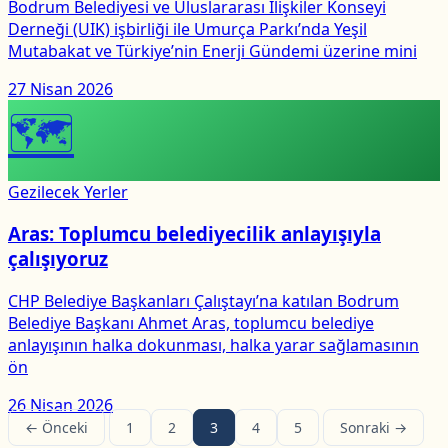
Bodrum Belediyesi ve Uluslararası İlişkiler Konseyi
Derneği (UIK) işbirliği ile Umurça Parkı’nda Yeşil
Mutabakat ve Türkiye’nin Enerji Gündemi üzerine mini
27 Nisan 2026
🗺
Gezilecek Yerler
Aras: Toplumcu belediyecilik anlayışıyla
çalışıyoruz
CHP Belediye Başkanları Çalıştayı’na katılan Bodrum
Belediye Başkanı Ahmet Aras, toplumcu belediye
anlayışının halka dokunması, halka yarar sağlamasının
ön
26 Nisan 2026
← Önceki
1
2
3
4
5
Sonraki →