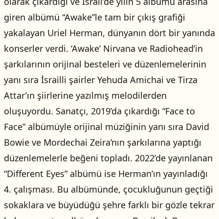
olarak çıkardığı ve İsrail’de yılın 5 albümü arasına
giren albümü “Awake”le tam bir çıkış grafiği
yakalayan Uriel Herman, dünyanın dört bir yanında
konserler verdi. ‘Awake’ Nirvana ve Radiohead’in
şarkılarının orijinal besteleri ve düzenlemelerinin
yanı sıra İsrailli şairler Yehuda Amichai ve Tirza
Attar’ın şiirlerine yazılmış melodilerden
oluşuyordu. Sanatçı, 2019’da çıkardığı “Face to
Face” albümüyle orijinal müziğinin yanı sıra David
Bowie ve Mordechai Zeira’nın şarkılarına yaptığı
düzenlemelerle beğeni topladı. 2022’de yayınlanan
“Different Eyes” albümü ise Herman’ın yayınladığı
4. çalışması. Bu albümünde, çocukluğunun geçtiği
sokaklara ve büyüdüğü şehre farklı bir gözle tekrar