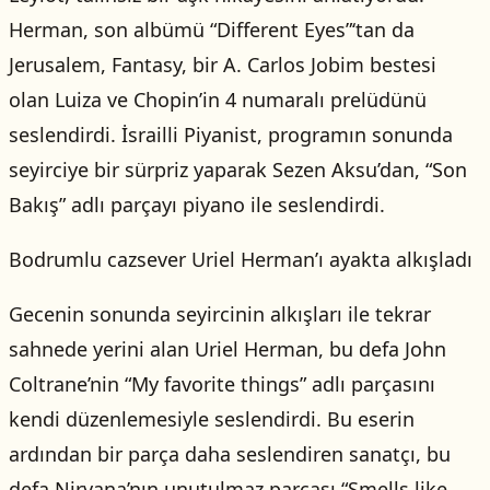
Herman, son albümü “Different Eyes”‘tan da
Jerusalem, Fantasy, bir A. Carlos Jobim bestesi
olan Luiza ve Chopin’in 4 numaralı prelüdünü
seslendirdi. İsrailli Piyanist, programın sonunda
seyirciye bir sürpriz yaparak Sezen Aksu’dan, “Son
Bakış” adlı parçayı piyano ile seslendirdi.
Bodrumlu cazsever Uriel Herman’ı ayakta alkışladı
Gecenin sonunda seyircinin alkışları ile tekrar
sahnede yerini alan Uriel Herman, bu defa John
Coltrane’nin “My favorite things” adlı parçasını
kendi düzenlemesiyle seslendirdi. Bu eserin
ardından bir parça daha seslendiren sanatçı, bu
defa Nirvana’nın unutulmaz parçası “Smells like