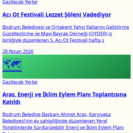
Gezilecek Yerler
Acı Ot Festivali Lezzet Şöleni Vadediyor
Bodrum Belediyesi ve Ortakent Yahşi Yalılarını Geliştirme
Güzelleştirme ve Mavi Bayrak Derneği (OYDER) iş
birliğiyle düzenlenen 5. Acı Ot Festivali hafta s
28 Nisan 2026
🗺
Gezilecek Yerler
Aras, Enerji ve İklim Eylem Planı Toplantısına
Katıldı
Bodrum Belediye Başkanı Ahmet Aras, Karşıyaka
Belediyesi’nin ev sahipliğinde düzenlenen Yerel
Yönetimlerde Sürdürülebilir Enerji ve İklim Eylem Planı