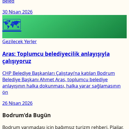
Beled
30 Nisan 2026
🗺
Gezilecek Yerler
Aras: Toplumcu belediyecilik anlayışıyla
çalışıyoruz
CHP Belediye Başkanları Çalıştayı’na katılan Bodrum
Belediye Başkanı Ahmet Aras, toplumcu belediye
anlayışının halka dokunması, halka yarar sağlamasının
ön
26 Nisan 2026
Bodrum'da Bugün
Bodrum yarımadası için bağımsız turizm rehberi. Plajlar,