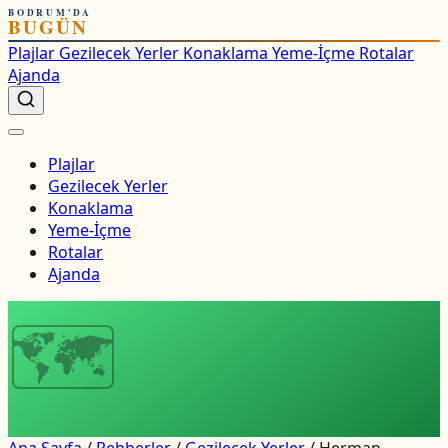
BODRUM'DA
BUGÜN
Plajlar
Gezilecek Yerler
Konaklama
Yeme-İçme
Rotalar
Ajanda
Plajlar
Gezilecek Yerler
Konaklama
Yeme-İçme
Rotalar
Ajanda
🗺
Ana Sayfa
/
Rehberler
/
Gezilecek Yerler
/
Herman,