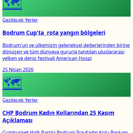
🗺
Gezilecek Yerler
Bodrum Cup'ta rota yangın bölgeleri
Bodrum'un ve ülkemizin geleneksel değerlerinden birine
dönüşen ve tüm dünyaya gururla tanıtılan uluslararası
yelken ve deniz festivali American Hospi
25 Nisan 2026
🗺
Gezilecek Yerler
CHP Bodrum Kadın Kollarından 25 Kasım
Açıklaması
Cumhuriyet Halk Partisi Bodrum İlçe Kadın Kolu Başkanı