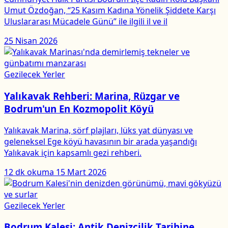
Umut Özdoğan, “25 Kasım Kadına Yönelik Şiddete Karşı
Uluslararası Mücadele Günü” ile ilgili il ve il
25 Nisan 2026
Gezilecek Yerler
Yalıkavak Rehberi: Marina, Rüzgar ve
Bodrum'un En Kozmopolit Köyü
Yalıkavak Marina, sörf plajları, lüks yat dünyası ve
geleneksel Ege köyü havasının bir arada yaşandığı
Yalıkavak için kapsamlı gezi rehberi.
12 dk okuma
15 Mart 2026
Gezilecek Yerler
Bodrum Kalesi: Antik Denizcilik Tarihine