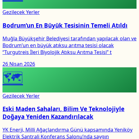
Gezilecek Yerler
Bodrum’un En Büyük Tesisinin Temeli Atıldı
Muğla Büyükşehir Belediyesi tarafından yapılacak olan ve
Bodrum’un en büyük atıksu arıtma tesisi olacak
“Turgutreis İleri Biyolojik Atıksu Arıtma Tesisi” t
26 Nisan 2026
🗺
Gezilecek Yerler
Eski Maden Sahaları, Bilim Ve Teknolojiyle
Doğaya Yeniden Kazandırılacak
YK Enerji, Milli Ağaçlandırma Günü kapsamında Yeniköy
Elektrik Santrali Konferans Salonu’nda saygın