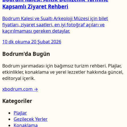
Kapsamlı Ziyaret Rehberi
Bodrum Kalesi ve Sualtı Arkeoloji Müzesi için bilet
fiyatları, ziyaret saatleri, en iyi fotoğraf açıları ve
kaçırılmaması gereken detaylar.
10 dk okuma
20 Şubat 2026
Bodrum'da Bugün
Bodrum yarımadası için bağımsız turizm rehberi. Plajlar,
etkinlikler, konaklama ve yerel lezzetler hakkında güncel,
editoryal içerik.
xbodrum.com →
Kategoriler
Plajlar
Gezilecek Yerler
Konaklama