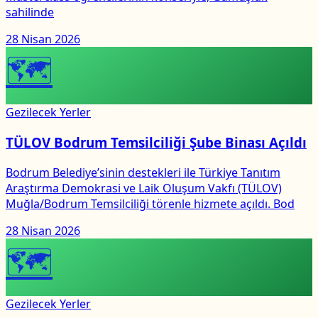
sahilinde
28 Nisan 2026
🗺
Gezilecek Yerler
TÜLOV Bodrum Temsilciliği Şube Binası Açıldı
Bodrum Belediye’sinin destekleri ile Türkiye Tanıtım
Araştırma Demokrasi ve Laik Oluşum Vakfı (TÜLOV)
Muğla/Bodrum Temsilciliği törenle hizmete açıldı. Bod
28 Nisan 2026
🗺
Gezilecek Yerler