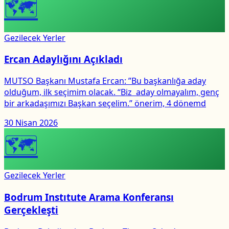
🗺
Gezilecek Yerler
Ercan Adaylığını Açıkladı
MUTSO Başkanı Mustafa Ercan: ”Bu başkanlığa aday
olduğum, ilk seçimim olacak. “Biz aday olmayalım, genç
bir arkadaşımızı Başkan seçelim.” önerim, 4 dönemd
30 Nisan 2026
🗺
Gezilecek Yerler
Bodrum Instıtute Arama Konferansı
Gerçekleşti