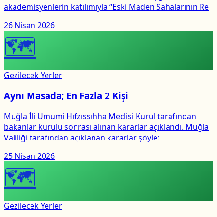
akademisyenlerin katılımıyla “Eski Maden Sahalarının Re
26 Nisan 2026
🗺
Gezilecek Yerler
Aynı Masada; En Fazla 2 Kişi
Muğla İli Umumi Hıfzıssıhha Meclisi Kurul tarafından
bakanlar kurulu sonrası alınan kararlar açıklandı. Muğla
Valiliği tarafından açıklanan kararlar şöyle:
25 Nisan 2026
🗺
Gezilecek Yerler