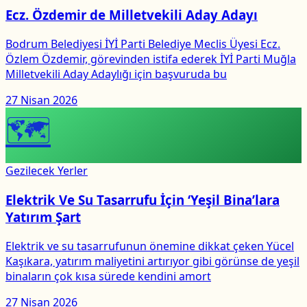
Ecz. Özdemir de Milletvekili Aday Adayı
Bodrum Belediyesi İYİ Parti Belediye Meclis Üyesi Ecz.
Özlem Özdemir, görevinden istifa ederek İYİ Parti Muğla
Milletvekili Aday Adaylığı için başvuruda bu
27 Nisan 2026
🗺
Gezilecek Yerler
Elektrik Ve Su Tasarrufu İçin ‘Yeşil Bina’lara
Yatırım Şart
Elektrik ve su tasarrufunun önemine dikkat çeken Yücel
Kaşıkara, yatırım maliyetini artırıyor gibi görünse de yeşil
binaların çok kısa sürede kendini amort
27 Nisan 2026