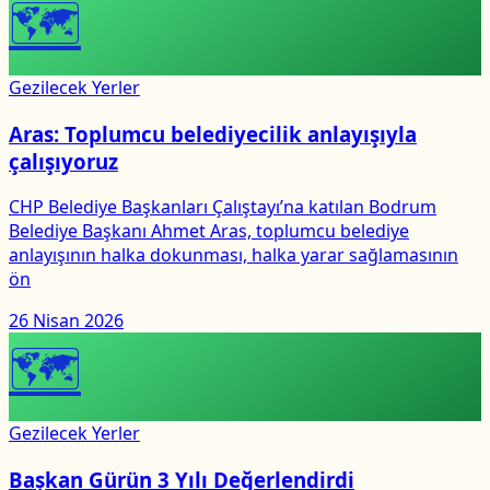
🗺
Gezilecek Yerler
Aras: Toplumcu belediyecilik anlayışıyla
çalışıyoruz
CHP Belediye Başkanları Çalıştayı’na katılan Bodrum
Belediye Başkanı Ahmet Aras, toplumcu belediye
anlayışının halka dokunması, halka yarar sağlamasının
ön
26 Nisan 2026
🗺
Gezilecek Yerler
Başkan Gürün 3 Yılı Değerlendirdi