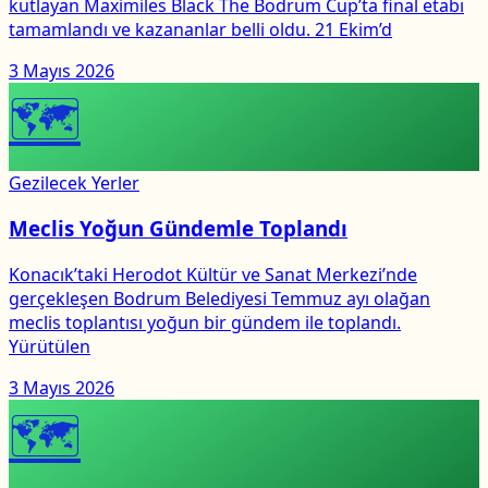
kutlayan Maximiles Black The Bodrum Cup’ta final etabı
tamamlandı ve kazananlar belli oldu. 21 Ekim’d
3 Mayıs 2026
🗺
Gezilecek Yerler
Meclis Yoğun Gündemle Toplandı
Konacık’taki Herodot Kültür ve Sanat Merkezi’nde
gerçekleşen Bodrum Belediyesi Temmuz ayı olağan
meclis toplantısı yoğun bir gündem ile toplandı.
Yürütülen
3 Mayıs 2026
🗺