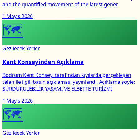
and the quantified movement of the latest gener
1 Mayıs 2026
🗺
Gezilecek Yerler
Kent Konseyinden Açıklama
Bodrum Kent Konseyi tarafından kıyılarda gerçekleşen
talan ile ilgili basın açıklaması yayınlandı. Açıklama şöyle:
SÜRDÜRÜLEBİLİR YAŞAMI VE ELBETTE TURİZMİ
1 Mayıs 2026
🗺
Gezilecek Yerler