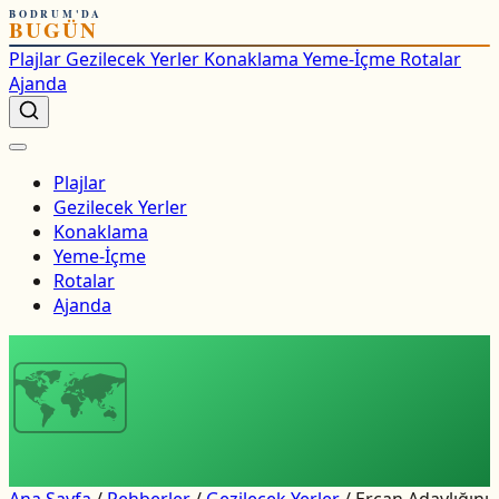
BODRUM'DA
BUGÜN
Plajlar
Gezilecek Yerler
Konaklama
Yeme-İçme
Rotalar
Ajanda
Plajlar
Gezilecek Yerler
Konaklama
Yeme-İçme
Rotalar
Ajanda
🗺
Ana Sayfa
/
Rehberler
/
Gezilecek Yerler
/
Ercan Adaylığını