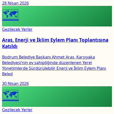
28 Nisan 2026
🗺
Gezilecek Yerler
Aras, Enerji ve İklim Eylem Planı Toplantısına
Katıldı
Bodrum Belediye Başkanı Ahmet Aras, Karşıyaka
Belediyesi’nin ev sahipliğinde düzenlenen Yerel
Yönetimlerde Sürdürülebilir Enerji ve İklim Eylem Planı
Beled
30 Nisan 2026
🗺
Gezilecek Yerler