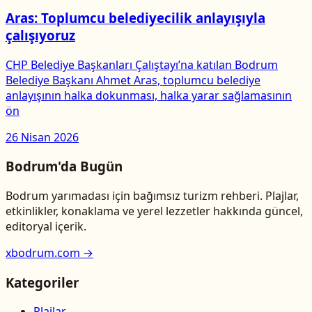
Aras: Toplumcu belediyecilik anlayışıyla
çalışıyoruz
CHP Belediye Başkanları Çalıştayı’na katılan Bodrum
Belediye Başkanı Ahmet Aras, toplumcu belediye
anlayışının halka dokunması, halka yarar sağlamasının
ön
26 Nisan 2026
Bodrum'da Bugün
Bodrum yarımadası için bağımsız turizm rehberi. Plajlar,
etkinlikler, konaklama ve yerel lezzetler hakkında güncel,
editoryal içerik.
xbodrum.com →
Kategoriler
Plajlar