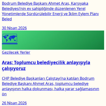
Bodrum Belediye Başkanı Ahmet Aras, Karşıyaka
Belediyesi’nin ev sahipliğinde düzenlenen Yerel
Yönetimlerde Sürdürülebilir Enerji ve İklim Eylem Planı
Beled
30 Nisan 2026
🗺
Gezilecek Yerler
Aras: Toplumcu belediyecilik anlayışıyla
çalışıyoruz
CHP Belediye Başkanları Çalıştayı’na katılan Bodrum
Belediye Başkanı Ahmet Aras, toplumcu belediye
anlayışının halka dokunması, halka yarar sağlamasının
ön
26 Nisan 2026