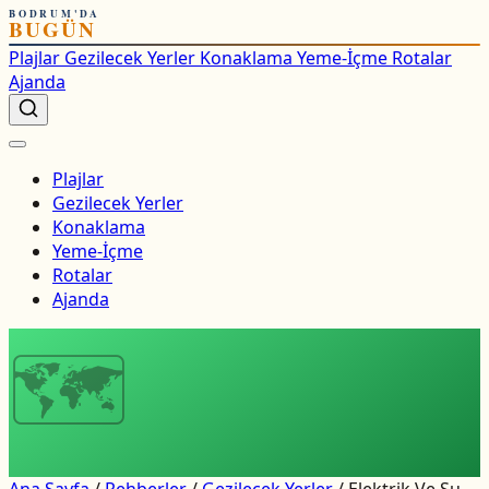
BODRUM'DA
BUGÜN
Plajlar
Gezilecek Yerler
Konaklama
Yeme-İçme
Rotalar
Ajanda
Plajlar
Gezilecek Yerler
Konaklama
Yeme-İçme
Rotalar
Ajanda
🗺
Ana Sayfa
/
Rehberler
/
Gezilecek Yerler
/
Elektrik Ve Su