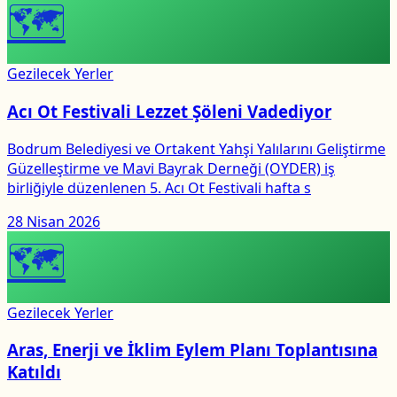
🗺
Gezilecek Yerler
Acı Ot Festivali Lezzet Şöleni Vadediyor
Bodrum Belediyesi ve Ortakent Yahşi Yalılarını Geliştirme
Güzelleştirme ve Mavi Bayrak Derneği (OYDER) iş
birliğiyle düzenlenen 5. Acı Ot Festivali hafta s
28 Nisan 2026
🗺
Gezilecek Yerler
Aras, Enerji ve İklim Eylem Planı Toplantısına
Katıldı