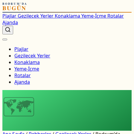
BODRUM'DA
BUGÜN
Plajlar
Gezilecek Yerler
Konaklama
Yeme-İçme
Rotalar
Ajanda
Plajlar
Gezilecek Yerler
Konaklama
Yeme-İçme
Rotalar
Ajanda
🗺
Ana Sayfa
/
Rehberler
/
Gezilecek Yerler
/
Bodrum’da