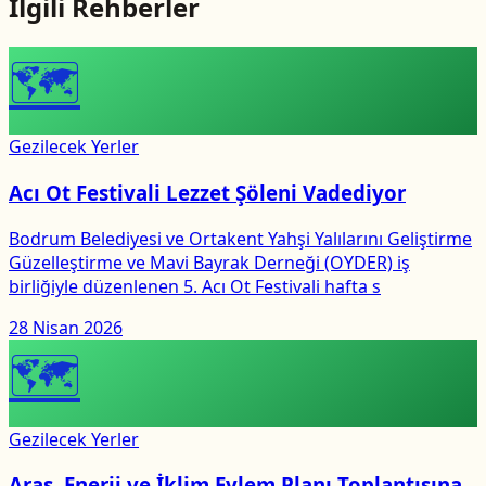
İlgili Rehberler
🗺
Gezilecek Yerler
Acı Ot Festivali Lezzet Şöleni Vadediyor
Bodrum Belediyesi ve Ortakent Yahşi Yalılarını Geliştirme
Güzelleştirme ve Mavi Bayrak Derneği (OYDER) iş
birliğiyle düzenlenen 5. Acı Ot Festivali hafta s
28 Nisan 2026
🗺
Gezilecek Yerler
Aras, Enerji ve İklim Eylem Planı Toplantısına