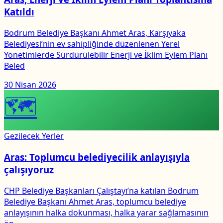
Katıldı
Bodrum Belediye Başkanı Ahmet Aras, Karşıyaka
Belediyesi’nin ev sahipliğinde düzenlenen Yerel
Yönetimlerde Sürdürülebilir Enerji ve İklim Eylem Planı
Beled
30 Nisan 2026
🗺
Gezilecek Yerler
Aras: Toplumcu belediyecilik anlayışıyla
çalışıyoruz
CHP Belediye Başkanları Çalıştayı’na katılan Bodrum
Belediye Başkanı Ahmet Aras, toplumcu belediye
anlayışının halka dokunması, halka yarar sağlamasının