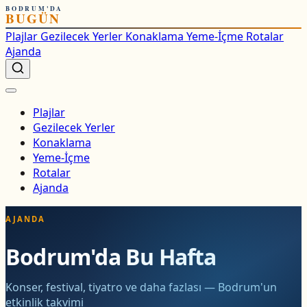
BODRUM'DA
BUGÜN
Plajlar
Gezilecek Yerler
Konaklama
Yeme-İçme
Rotalar
Ajanda
Plajlar
Gezilecek Yerler
Konaklama
Yeme-İçme
Rotalar
Ajanda
AJANDA
Bodrum'da Bu Hafta
Konser, festival, tiyatro ve daha fazlası — Bodrum'un
etkinlik takvimi