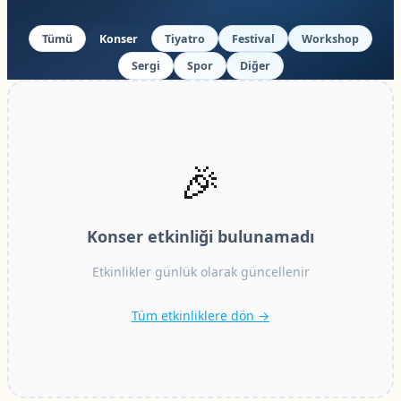
Tümü
Konser
Tiyatro
Festival
Workshop
Sergi
Spor
Diğer
🎉
Konser etkinliği bulunamadı
Etkinlikler günlük olarak güncellenir
Tüm etkinliklere dön →