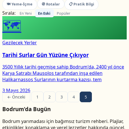
🍽 Yeme-İçme
🧭 Rotalar
📋 Pratik Bilgi
Sırala:
En Yeni
En Eski
Popüler
🗺
Gezilecek Yerler
Tarihi Surlar Gün Yüzüne Çıkıyor
3500 Yıllık tarihi geçmişe sahip Bodrum'da, 2400 yıl önce
Karya Satrabı Mausolos tarafından inşa edilen
Halikarnassos Surlarının kurtarma kazısı, tem
3 Mayıs 2026
← Önceki
1
2
3
4
5
Bodrum'da Bugün
Bodrum yarımadası için bağımsız turizm rehberi. Plajlar,
etkinlikler, konaklama ve yerel lezzetler hakkında güncel,