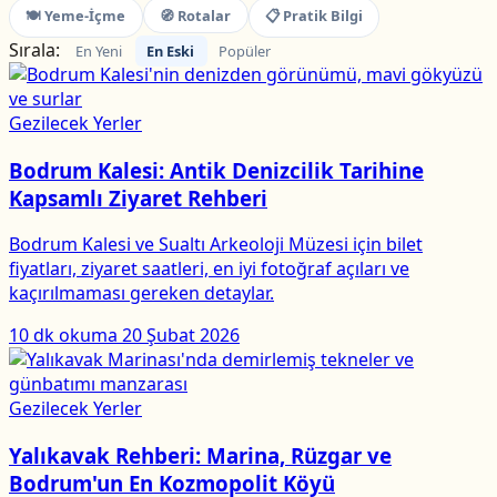
🍽 Yeme-İçme
🧭 Rotalar
📋 Pratik Bilgi
Sırala:
En Yeni
En Eski
Popüler
Gezilecek Yerler
Bodrum Kalesi: Antik Denizcilik Tarihine
Kapsamlı Ziyaret Rehberi
Bodrum Kalesi ve Sualtı Arkeoloji Müzesi için bilet
fiyatları, ziyaret saatleri, en iyi fotoğraf açıları ve
kaçırılmaması gereken detaylar.
10 dk okuma
20 Şubat 2026
Gezilecek Yerler
Yalıkavak Rehberi: Marina, Rüzgar ve
Bodrum'un En Kozmopolit Köyü