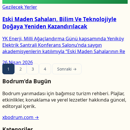
Gezilecek Yerler
Eski Maden Sahaları, Bilim Ve Teknolojiyle
Doğaya Yeniden Kazandırılacak
YK Enerji, Milli Ağaçlandırma Günü kapsamında Yeniköy
Elektrik Santrali Konferans Salonu’nda saygın
akademisyenlerin katılımıyla “Eski Maden Sahalarının Re
26 Nisan 2026
1
2
3
4
Sonraki →
Bodrum'da Bugün
Bodrum yarımadası için bağımsız turizm rehberi. Plajlar,
etkinlikler, konaklama ve yerel lezzetler hakkında güncel,
editoryal içerik.
xbodrum.com →
Kategoriler