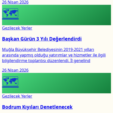
26 Nisan 2026
🗺
Gezilecek Yerler
Başkan Gürün 3 Yılı Değerlendirdi
Muğla Büyükşehir Belediyesinin 2019-2021 yılları
arasında yapmış olduğu yatırımlar ve hizmetler ile ilgili
bilgilendirme toplantısı düzenlendi. İl genelind
26 Nisan 2026
🗺
Gezilecek Yerler
Bodrum Kıyıları Denetlenecek