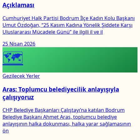
Açıklaması
Cumhuriyet Halk Partisi Bodrum İlçe Kadın Kolu Başkanı
Umut Özdoğan, “25 Kasım Kadına Yönelik Şiddete Karşı
Uluslararası Mücadele Günü” ile ilgili il ve il
25 Nisan 2026
🗺
Gezilecek Yerler
Aras: Toplumcu belediyecilik anlayışıyla
çalışıyoruz
CHP Belediye Başkanları Çalıştayı’na katılan Bodrum
Belediye Başkanı Ahmet Aras, toplumcu belediye
anlayışının halka dokunması, halka yarar sağlamasının
ön