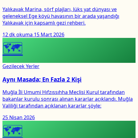
Yalıkavak Marina, sörf plajları, lüks yat dünyası ve
geleneksel Ege köyü havasının bir arada yaşandığı
Yalıkavak için kapsamlı gezi rehberi.
12 dk okuma
15 Mart 2026
🗺
Gezilecek Yerler
Aynı Masada; En Fazla 2 Kişi
Muğla İli Umumi Hıfzıssıhha Meclisi Kurul tarafından
bakanlar kurulu sonrası alınan kararlar açıklandı. Muğla
Valiliği tarafından açıklanan kararlar şöyle:
25 Nisan 2026
🗺