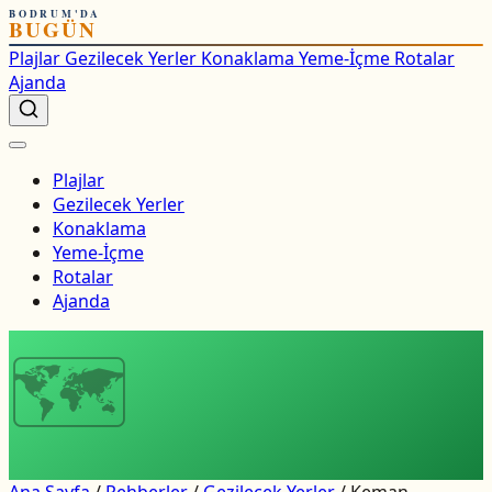
BODRUM'DA
BUGÜN
Plajlar
Gezilecek Yerler
Konaklama
Yeme-İçme
Rotalar
Ajanda
Plajlar
Gezilecek Yerler
Konaklama
Yeme-İçme
Rotalar
Ajanda
🗺
Ana Sayfa
/
Rehberler
/
Gezilecek Yerler
/
Keman