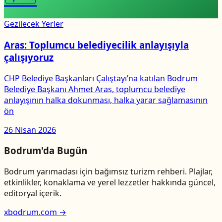
Gezilecek Yerler
Aras: Toplumcu belediyecilik anlayışıyla
çalışıyoruz
CHP Belediye Başkanları Çalıştayı’na katılan Bodrum
Belediye Başkanı Ahmet Aras, toplumcu belediye
anlayışının halka dokunması, halka yarar sağlamasının
ön
26 Nisan 2026
Bodrum'da Bugün
Bodrum yarımadası için bağımsız turizm rehberi. Plajlar,
etkinlikler, konaklama ve yerel lezzetler hakkında güncel,
editoryal içerik.
xbodrum.com →