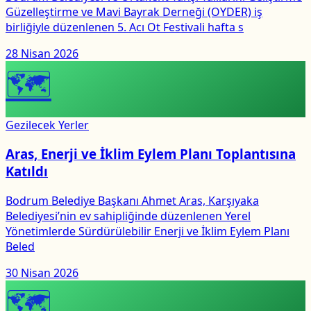
Güzelleştirme ve Mavi Bayrak Derneği (OYDER) iş
birliğiyle düzenlenen 5. Acı Ot Festivali hafta s
28 Nisan 2026
🗺
Gezilecek Yerler
Aras, Enerji ve İklim Eylem Planı Toplantısına
Katıldı
Bodrum Belediye Başkanı Ahmet Aras, Karşıyaka
Belediyesi’nin ev sahipliğinde düzenlenen Yerel
Yönetimlerde Sürdürülebilir Enerji ve İklim Eylem Planı
Beled
30 Nisan 2026
🗺